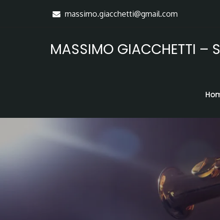
Skip
massimo.giacchetti@gmail.com
to
Content
MASSIMO GIACCHETTI – S
Ho